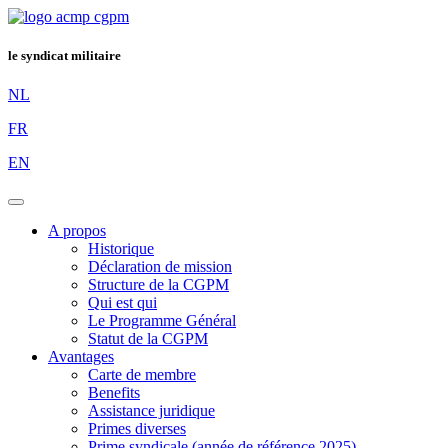
le syndicat militaire
NL
FR
EN
A propos
Historique
Déclaration de mission
Structure de la CGPM
Qui est qui
Le Programme Général
Statut de la CGPM
Avantages
Carte de membre
Benefits
Assistance juridique
Primes diverses
Prime syndicale (année de référence 2025)