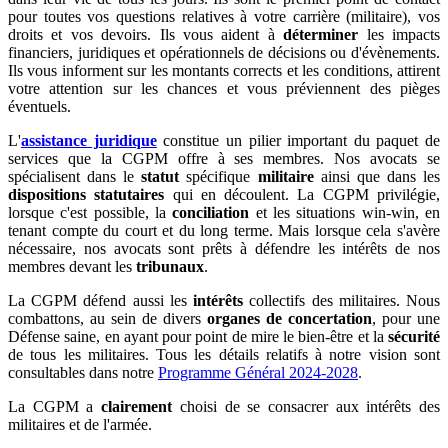
pour toutes vos questions relatives à votre carrière (militaire), vos
droits et vos devoirs. Ils vous aident à
déterminer
les impacts
financiers, juridiques et opérationnels de décisions ou d'évènements.
Ils vous informent sur les montants corrects et les conditions, attirent
votre attention sur les chances et vous préviennent des pièges
éventuels.
L'
assistance juridique
constitue un pilier important du paquet de
services que la CGPM offre à ses membres. Nos avocats se
spécialisent dans le
statut
spécifique
militaire
ainsi que dans les
dispositions statutaires
qui en découlent. La CGPM privilégie,
lorsque c'est possible, la
conciliation
et les situations win-win, en
tenant compte du court et du long terme. Mais lorsque cela s'avère
nécessaire, nos avocats sont prêts à défendre les intérêts de nos
membres devant les
tribunaux
.
La CGPM défend aussi les
intérêts
collectifs des militaires. Nous
combattons, au sein de divers
organes de concertation
, pour une
Défense saine, en ayant pour point de mire le bien-être et la
sécurité
de tous les militaires. Tous les détails relatifs à notre vision sont
consultables dans notre
Programme Général 2024-2028
.
La CGPM a
clairement
choisi de se consacrer aux intérêts des
militaires et de l'armée.