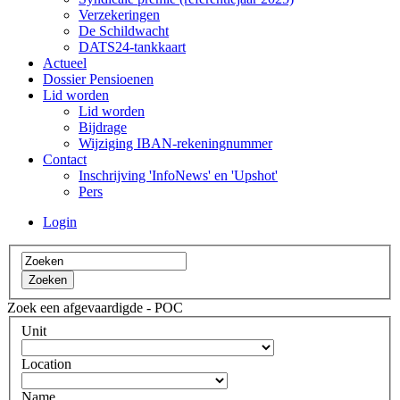
Verzekeringen
De Schildwacht
DATS24-tankkaart
Actueel
Dossier Pensioenen
Lid worden
Lid worden
Bijdrage
Wijziging IBAN-rekeningnummer
Contact
Inschrijving 'InfoNews' en 'Upshot'
Pers
Login
Zoek een afgevaardigde - POC
Unit
Location
Name