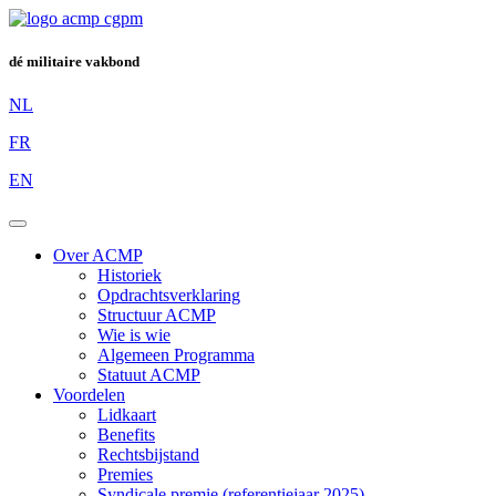
dé militaire vakbond
NL
FR
EN
Over ACMP
Historiek
Opdrachtsverklaring
Structuur ACMP
Wie is wie
Algemeen Programma
Statuut ACMP
Voordelen
Lidkaart
Benefits
Rechtsbijstand
Premies
Syndicale premie (referentiejaar 2025)